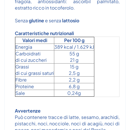
fragola, antiossidanti: ascorbil palmitato,
estratto ricco in tocoferolo.
Senza
glutine
e senza
lattosio
Caratteristiche nutrizionali
Valori medi
Per 100 g
Energia
389 kcal / 1.629 kJ
Carboidrati
55 g
di cui zuccheri
21 g
Grassi
15 g
di cui grassi saturi
2,5 g
Fibre
2,2 g
Proteine
6,8 g
Sale
0,24g
Avvertenze
Può contenere tracce di latte, sesamo, arachidi,
pistacchi, noci, nocciole, noci di acagiù, noci di
pecan, noci macadamia e noci del Brasile.