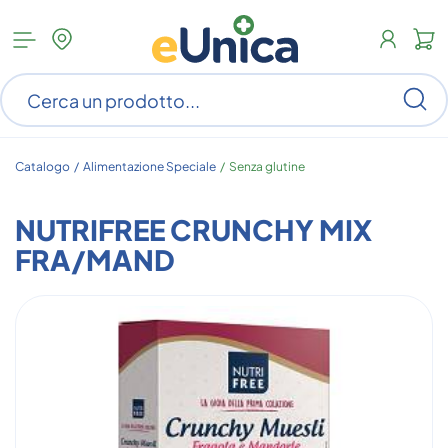
Apri
N
menu
c
categorie
s
Ce
ar
n
c
Catalogo /
Alimentazione Speciale
/
Senza glutine
NUTRIFREE CRUNCHY MIX
FRA/MAND