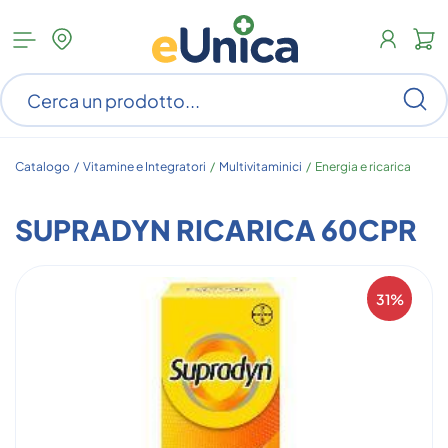
Apri
N
menu
c
categorie
s
Ce
ar
n
c
Catalogo /
Vitamine e Integratori
/
Multivitaminici
/
Energia e ricarica
SUPRADYN RICARICA 60CPR
31%