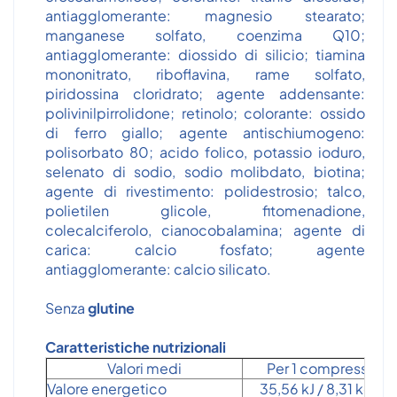
antiagglomerante: magnesio stearato;
manganese solfato, coenzima Q10;
antiagglomerante: diossido di silicio; tiamina
mononitrato, riboflavina, rame solfato,
piridossina cloridrato; agente addensante:
polivinilpirrolidone; retinolo; colorante: ossido
di ferro giallo; agente antischiumogeno:
polisorbato 80; acido folico, potassio ioduro,
selenato di sodio, sodio molibdato, biotina;
agente di rivestimento: polidestrosio; talco,
polietilen glicole, fitomenadione,
colecalciferolo, cianocobalamina; agente di
carica: calcio fosfato; agente
antiagglomerante: calcio silicato.
Senza
glutine
Caratteristiche nutrizionali
Valori medi
Per 1 compressa
Valore energetico
35,56 kJ / 8,31 kcal