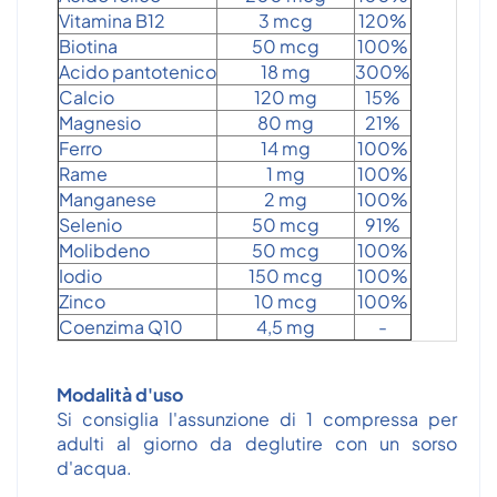
Vitamina B12
3 mcg
120%
Biotina
50 mcg
100%
Acido pantotenico
18 mg
300%
Calcio
120 mg
15%
Magnesio
80 mg
21%
Ferro
14 mg
100%
Rame
1 mg
100%
Manganese
2 mg
100%
Selenio
50 mcg
91%
Molibdeno
50 mcg
100%
Iodio
150 mcg
100%
Zinco
10 mcg
100%
Coenzima Q10
4,5 mg
-
Modalità d'uso
Si consiglia l'assunzione di 1 compressa per
adulti al giorno da deglutire con un sorso
d'acqua.