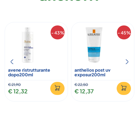
- 43%
- 45%
avene ristrutturante
anthelios post uv
dopo200ml
exposur200ml
€ 21,90
€ 22,50
€ 12,32
€ 12,37