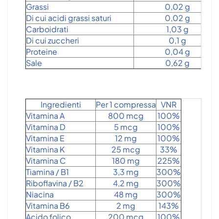
Grassi
0,02 g
Di cui acidi grassi saturi
0,02 g
Carboidrati
1,03 g
Di cui zuccheri
0,1 g
Proteine
0,04 g
Sale
0,62 g
Ingredienti
Per 1 compressa
VNR
Vitamina A
800 mcg
100%
Vitamina D
5 mcg
100%
Vitamina E
12 mg
100%
Vitamina K
25 mcg
33%
Vitamina C
180 mg
225%
Tiamina / B1
3,3 mg
300%
Riboflavina / B2
4,2 mg
300%
Niacina
48 mg
300%
Vitamina B6
2 mg
143%
Acido folico
200 mcg
100%