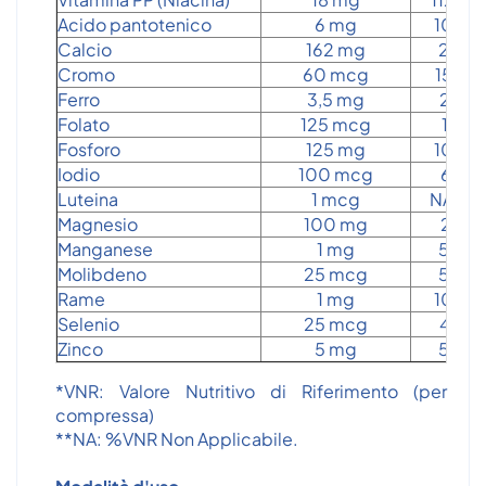
Acido pantotenico
6 mg
100
Calcio
162 mg
20
Cromo
60 mcg
150
Ferro
3,5 mg
25
Folato
125 mcg
18
Fosforo
125 mg
100
Iodio
100 mcg
67
Luteina
1 mcg
NA**
Magnesio
100 mg
27
Manganese
1 mg
50
Molibdeno
25 mcg
50
Rame
1 mg
100
Selenio
25 mcg
45
Zinco
5 mg
50
*VNR: Valore Nutritivo di Riferimento (per
compressa)
**NA: %VNR Non Applicabile.