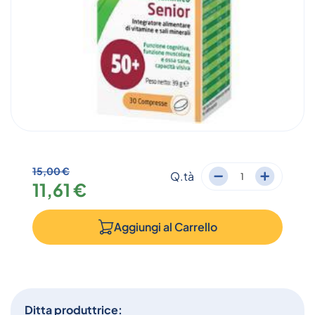
15,00 €
Q.tà
11,61 €
Aggiungi al
Carrello
Ditta produttrice: