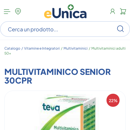
Apri
N
menu
c
categorie
s
Ce
ar
n
c
Catalogo /
Vitamine e Integratori
/
Multivitaminici
/
Multivitaminici adulti
50+
MULTIVITAMINICO SENIOR
30CPR
22%