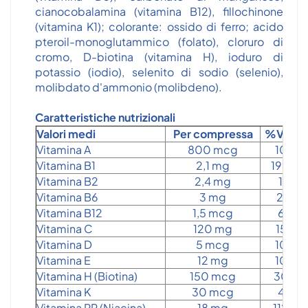
cianocobalamina (vitamina B12), fillochinone
(vitamina K1); colorante: ossido di ferro; acido
pteroil-monoglutammico (folato), cloruro di
cromo, D-biotina (vitamina H), ioduro di
potassio (iodio), selenito di sodio (selenio),
molibdato d'ammonio (molibdeno).
Caratteristiche nutrizionali
Valori medi
Per compressa
%VNR*
Vitamina A
800 mcg
100
Vitamina B1
2,1 mg
190,9
Vitamina B2
2,4 mg
171
Vitamina B6
3 mg
214
Vitamina B12
1,5 mcg
60
Vitamina C
120 mg
150
Vitamina D
5 mcg
100
Vitamina E
12 mg
100
Vitamina H (Biotina)
150 mcg
300
Vitamina K
30 mcg
40
Vitamina PP (Niacina)
18 mg
112,5