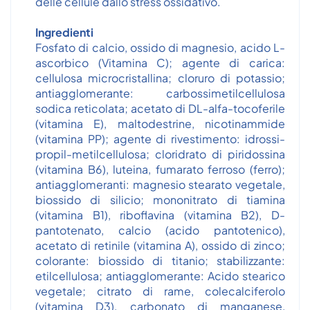
delle cellule dallo stress ossidativo.
Ingredienti
Fosfato di calcio, ossido di magnesio, acido L-
ascorbico (Vitamina C); agente di carica:
cellulosa microcristallina; cloruro di potassio;
antiagglomerante: carbossimetilcellulosa
sodica reticolata; acetato di DL-alfa-tocoferile
(vitamina E), maltodestrine, nicotinammide
(vitamina PP); agente di rivestimento: idrossi-
propil-metilcellulosa; cloridrato di piridossina
(vitamina B6), luteina, fumarato ferroso (ferro);
antiagglomeranti: magnesio stearato vegetale,
biossido di silicio; mononitrato di tiamina
(vitamina B1), riboflavina (vitamina B2), D-
pantotenato, calcio (acido pantotenico),
acetato di retinile (vitamina A), ossido di zinco;
colorante: biossido di titanio; stabilizzante:
etilcellulosa; antiagglomerante: Acido stearico
vegetale; citrato di rame, colecalciferolo
(vitamina D3), carbonato di manganese,