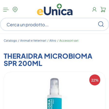
Apri
N
menu
c
categorie
s
Ce
ar
n
c
Catalogo /
Animali e Veterinari
/
Altro
/
Accessori vari
THERAIDRA MICROBIOMA
SPR 200ML
22%