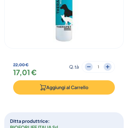
22,00 €
Q.tà
17,01 €
Aggiungi al
Carrello
Ditta produttrice:
BIOFORLIFE ITALIA Srl