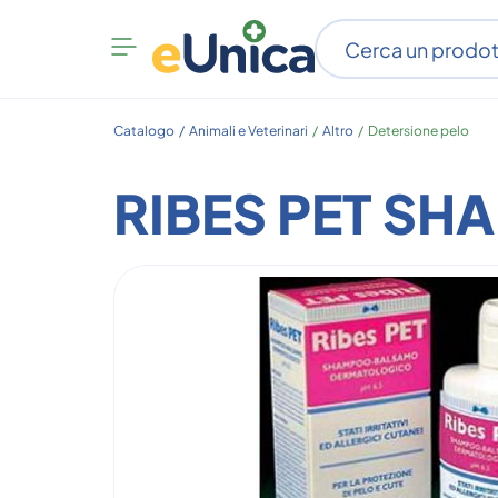
Apri
menu
categorie
Catalogo /
Animali e Veterinari
/
Altro
/
Detersione pelo
RIBES PET S