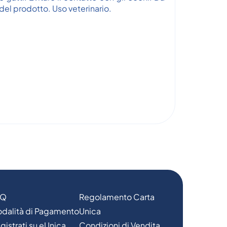
 del prodotto. Uso veterinario.
AQ
Regolamento Carta
dalità di Pagamento
Unica
gistrati su eUnica
Condizioni di Vendita