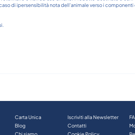
in caso di ipersensibilità nota dell'animale verso i componenti
i.
Carta Unica
Iscriviti alla Newsletter
F
Blog
Contatti
Mo
Chi siamo
Cookie Policy
Re