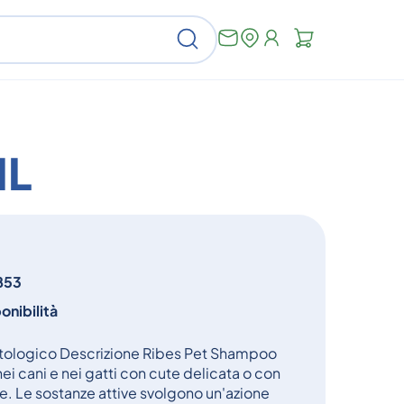
Non
Cerca
ci
sono
articoli
nel
carrello
ML
853
onibilità
ologico Descrizione Ribes Pet Shampoo
i cani e nei gatti con cute delicata o con
che. Le sostanze attive svolgono un'azione