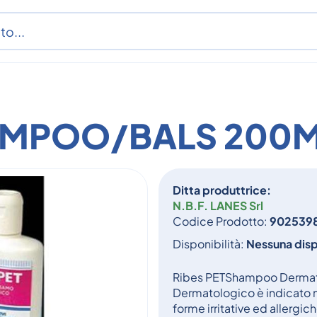
HAMPOO/BALS 200
Ditta produttrice:
N.B.F. LANES Srl
Codice Prodotto:
902539
Disponibilità:
Nessuna disp
Ribes PETShampoo Dermat
Dermatologico è indicato ne
forme irritative ed allergi