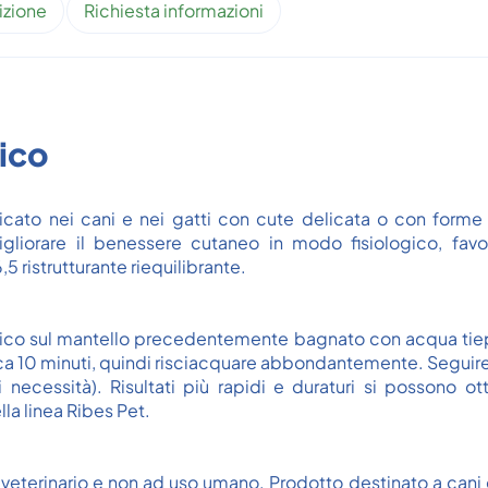
izione
Richiesta informazioni
ico
to nei cani e nei gatti con cute delicata o con forme irr
liorare il benessere cutaneo in modo fisiologico, favore
 ristrutturante riequilibrante.
co sul mantello precedentemente bagnato con acqua tie
irca 10 minuti, quindi risciacquare abbondantemente. Seguire 
i necessità). Risultati più rapidi e duraturi si possono o
lla linea Ribes Pet.
 veterinario e non ad uso umano. Prodotto destinato a cani e