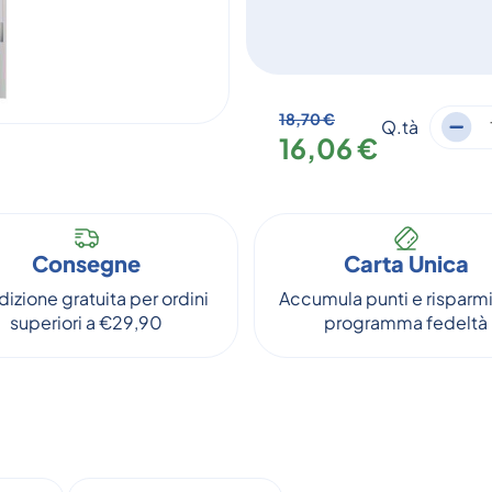
18,70 €
Q.tà
16,06 €
Consegne
Carta Unica
izione gratuita per ordini
Accumula punti e risparmi
superiori a €29,90
programma fedeltà