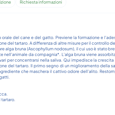
izione
Richiesta informazioni
o orale del cane e del gatto. Previene la formazione e l'ades
ione del tartaro. A differenza di altre misure per il controllo
are alga bruna (Ascophyllum nodosum), il cui uso è stato brev
te nell'animale da compagnia*. L'alga bruna viene assorbit
ivari per concentrarsi nella saliva. Qui impedisce la crescit
one del tartaro. Il primo segno di un miglioramento della sal
rediente che maschera il cattivo odore dell'alito. Restom
atti.
acca.
 tartaro.