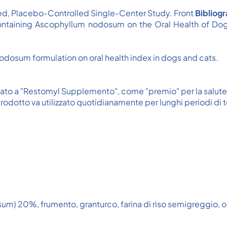
ed, Placebo-Controlled Single-Center Study. Front
Bibliogr
 Containing Ascophyllum nodosum on the Oral Health of D
Nodosum formulation on oral health index in dogs and cats.
nato a "Restomyl Supplemento", come "premio" per la salute
 prodotto va utilizzato quotidianamente per lunghi periodi d
sum
) 20%, frumento, granturco, farina di riso semigreggio, o