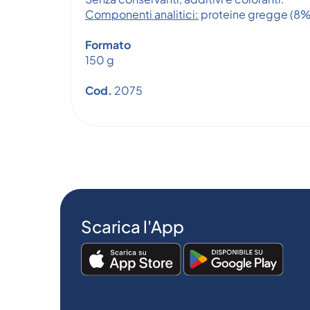
Componenti analitici:
proteine gregge (8%)
Formato
150 g
Cod.
2075
Scarica l'App