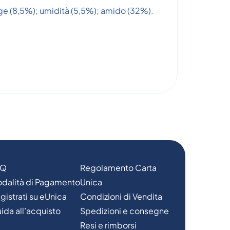
ge (8,5%); umidità (5,5%); amido (32%).
AQ
Regolamento Carta
dalità di Pagamento
Unica
gistrati su eUnica
Condizioni di Vendita
ida all’acquisto
Spedizioni e consegne
Resi e rimborsi