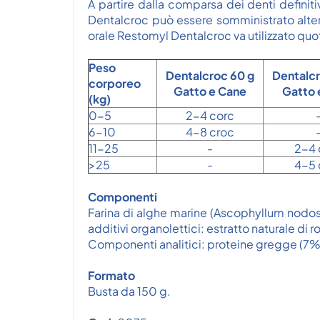
A partire dalla comparsa dei denti definit
Dentalcroc può essere somministrato alte
orale Restomyl Dentalcroc va utilizzato qu
Peso
Dentalcroc 60 g
Dentalcr
corporeo
Gatto e Cane
Gatto 
(kg)
0-5
2-4 corc
6-10
4-8 croc
11-25
-
2-4 
>25
-
4-5 
Componenti
Farina di alghe marine (Ascophyllum nodosum
additivi organolettici: estratto naturale di
Componenti analitici: proteine gregge (7%)
Formato
Busta da 150 g.