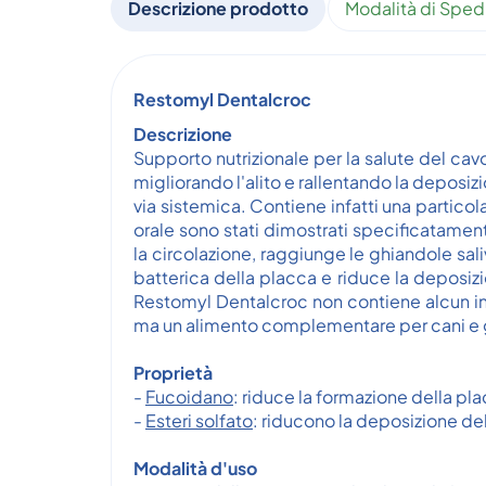
Descrizione prodotto
Modalità di Sped
Restomyl Dentalcroc
Descrizione
Supporto nutrizionale per la salute del cav
migliorando l'alito e rallentando la deposiz
via sistemica. Contiene infatti una particol
orale sono stati dimostrati specificatamen
la circolazione, raggiunge le ghiandole sal
batterica della placca e riduce la deposizi
Restomyl Dentalcroc non contiene alcun ing
ma un alimento complementare per cani e g
Proprietà
-
Fucoidano
: riduce la formazione della pl
-
Esteri solfato
: riducono la deposizione del
Modalità d'uso