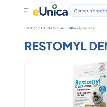
Apri
menu
categorie
Catalogo /
Animali e Veterinari
/
Altro
/
Igiene orale
RESTOMYL DE