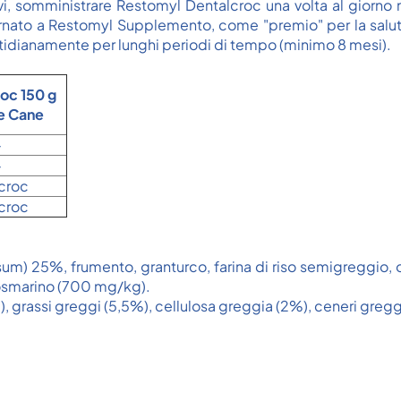
ivi, somministrare Restomyl Dentalcroc una volta al giorno n
rnato a Restomyl Supplemento, come "premio" per la salute
otidianamente per lunghi periodi di tempo (minimo 8 mesi).
oc 150 g
e Cane
-
-
croc
croc
) 25%, frumento, granturco, farina di riso semigreggio, orzo,
 rosmarino (700 mg/kg).
, grassi greggi (5,5%), cellulosa greggia (2%), ceneri greg