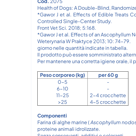
Cod.
2075
Health of Dogs: A Double-Blind, Randomiz
*Gawor J et al. Effects of Edible Treats
Controlled Single-Center Study.
Front Vet Sci. 2018; 5:168.
*Gawor J et al. Effects of an Ascophyllum 
Weterynaria W Praktyce 2013; 10: 74-79.
giorno nelle quantità indicate in tabella.
Il prodotto può essere somministrato alter
Per mantenere una corretta igiene orale, il
Peso corporeo (kg)
per 60 g
0-5
-
6-10
-
11-25
2-4 crocchette
>25
4-5 crocchette
Componenti
Farina di alghe marine (
Ascophyllum nodo
proteine animali idrolizzate.
Senza conservanti, additivi e coloranti.