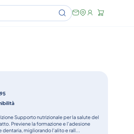
Non
Cerca
ci
sono
articoli
nel
carrello
95
ibilità
ione Supporto nutrizionale per la salute del
atto. Previene la formazione e l'adesione
 dentaria, migliorando l'alito e rall...