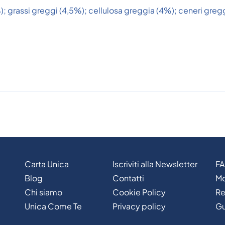
; grassi greggi (4,5%); cellulosa greggia (4%); ceneri greg
Carta Unica
Iscriviti alla Newsletter
F
Blog
Contatti
Mo
Chi siamo
Cookie Policy
Re
Unica Come Te
Privacy policy
Gu