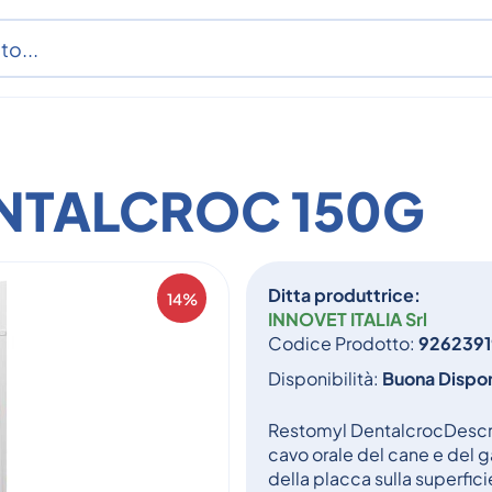
NTALCROC 150G
Ditta produttrice:
14%
INNOVET ITALIA Srl
Codice Prodotto:
9262391
Disponibilità:
Buona Dispon
Restomyl DentalcrocDescriz
cavo orale del cane e del g
della placca sulla superficie