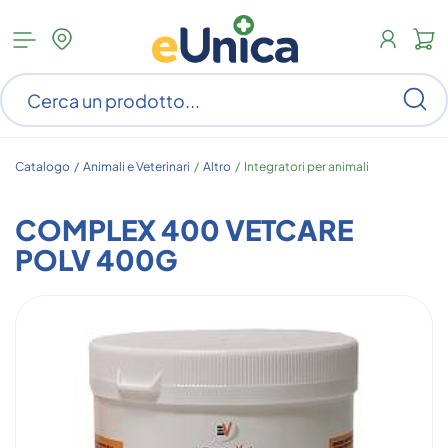
Apri
N
menu
c
categorie
s
Ce
ar
n
c
Catalogo /
Animali e Veterinari
/
Altro
/
Integratori per animali
COMPLEX 400 VETCARE
POLV 400G