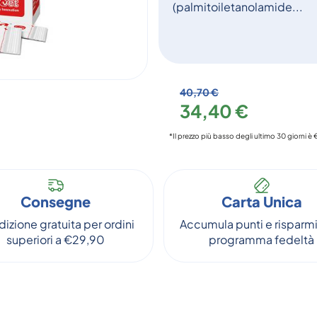
(palmitoiletanolamide...
40,70 €
34,40 €
*Il prezzo più basso degli ultimo 30 giorni è
Consegne
Carta Unica
izione gratuita per ordini
Accumula punti e risparmi
superiori a €29,90
programma fedeltà