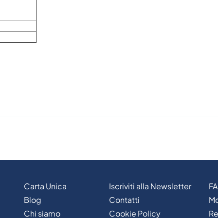
Carta Unica
Iscriviti alla Newsletter
F
Blog
Contatti
Mo
Chi siamo
Cookie Policy
Re