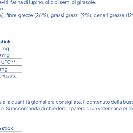
iti, farina di lupino, olio di semi di girasole.
).
), fibre grezze (26%), grassi grezzi (9%), ceneri grezze (
stick
0 mg
0 mg
d UFC**
 mg
nizzata.
 alla quantità giornaliera consigliata. Il contenuto della b
o. Si raccomanda di chiedere il parere di un veterinario prim
 stick