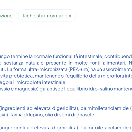
izione
Richiesta informazioni
o termine la normale funzionalità intestinale, contribuendo 
a sostanza naturale presente in molte fonti alimentari. 
essuti. La forma ultra-micronizzata (PEA-um) ha un assorbiment
ività prebiotica, mantenendo l'equilibrio della microflora int
regola il microbiota intestinale.
otassio e magnesio) garantisce l'equilibrio idro-salino manten
ingredienti ad elevata digeribilità), palmitoiletanolamide (
iti, farina di lupino, olio di semi di girasole.
ingredienti ad elevata digeribilità), palmitoiletanolamide (