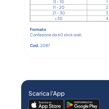
0 - 10
1
11 - 20
2
21 - 30
3
>30
4
Formato
Confezione da 60 stick orali.
Cod.
2087
Scarica l'App