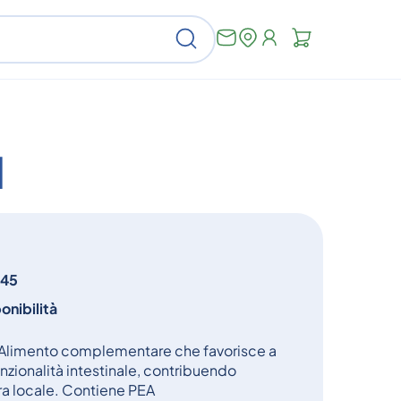
Non
Cerca
ci
sono
articoli
nel
carrello
I
845
onibilità
 Alimento complementare che favorisce a
nzionalità intestinale, contribuendo
ora locale. Contiene PEA