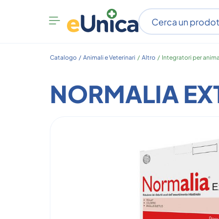
Apri
menu
categorie
Catalogo /
Animali e Veterinari
/
Altro
/
Integratori per anima
NORMALIA EXT