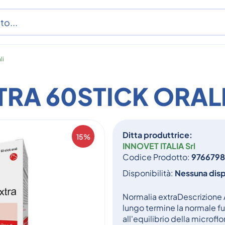
li
RA 60STICK ORAL
Ditta produttrice:
15%
INNOVET ITALIA Srl
Codice Prodotto:
976679
Disponibilità:
Nessuna disp
Normalia extraDescrizione
lungo termine la normale fu
all'equilibrio della microfl