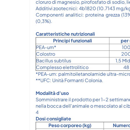
cloruro di magnesio, pirofosfato di sodio, liev
Additivi zootecnici: 4b1820 (10.7143 mg/kg
Componenti analitici: proteina grezza (13%
(0,3%).
Caratteristiche nutrizionali
Principi funzionali
per 
PEA-um*
10
Colostro
20
Bacillus subtilus
1,5 Ml
Complesso elettrolitico
48
*PEA-um: palmitoiletanolamide ultra-micro
**UFC: Unità Formanti Colonia.
Modalità d'uso
Somministrare il prodotto per 1-2 settimane
nella bocca dell'animale o mescolato al cib
4
Dosi consigliate
Peso corporeo (kg)
Numero