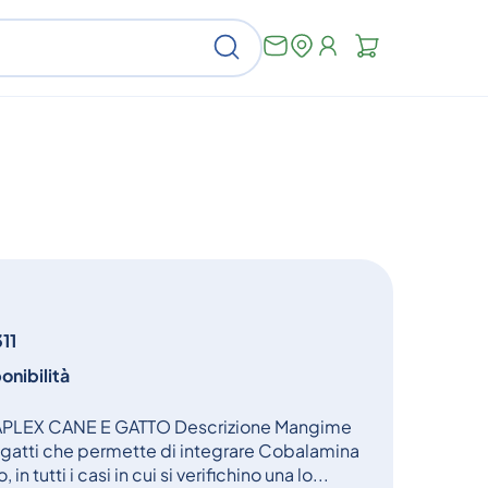
Non
Cerca
ci
sono
articoli
nel
carrello
11
onibilità
APLEX CANE E GATTO Descrizione Mangime
gatti che permette di integrare Cobalamina
in tutti i casi in cui si verifichino una lo...