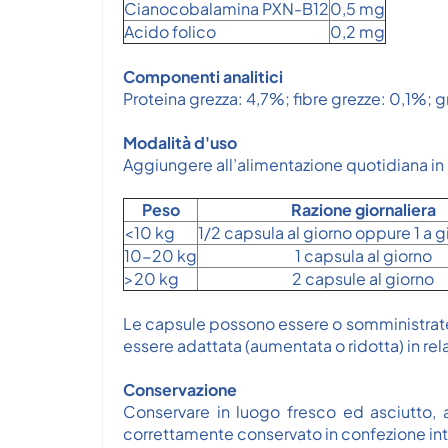
Cianocobalamina PXN-B12
0,5 mg
Acido folico
0,2 mg
Componenti analitici
Proteina grezza: 4,7%; fibre grezze: 0,1%; g
Modalità d'uso
Aggiungere all’alimentazione quotidiana in 
Peso
Razione giornaliera
<10 kg
1/2 capsula al giorno oppure 1 a gi
10-20 kg
1 capsula al giorno
>20 kg
2 capsule al giorno
Le capsule possono essere o somministrate i
essere adattata (aumentata o ridotta) in rel
Conservazione
Conservare in luogo fresco ed asciutto, al
correttamente conservato in confezione in