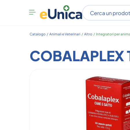
Apri
menu
categorie
Catalogo /
Animali e Veterinari
/
Altro
/
Integratori per anima
COBALAPLEX 