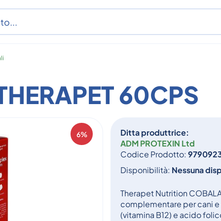
li
THERAPET 60CPS
Ditta produttrice:
6%
ADM PROTEXIN Ltd
Codice Prodotto:
9790923
Disponibilità:
Nessuna disp
Therapet Nutrition COBAL
complementare per cani e 
(vitamina B12) e acido folico, 