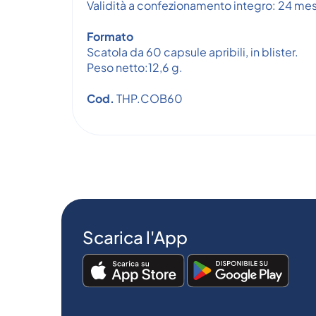
Validità a confezionamento integro: 24 mes
Formato
Scatola da 60 capsule apribili, in blister.
Peso netto:12,6 g.
Cod.
THP.COB60
Scarica l'App