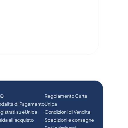
AQ
Regolamento Carta
dalità di Pagamento
Unica
gistrati su eUnica
Condizioni di Vendita
ida all’acquisto
Spedizioni e consegne
Resi e rimborsi