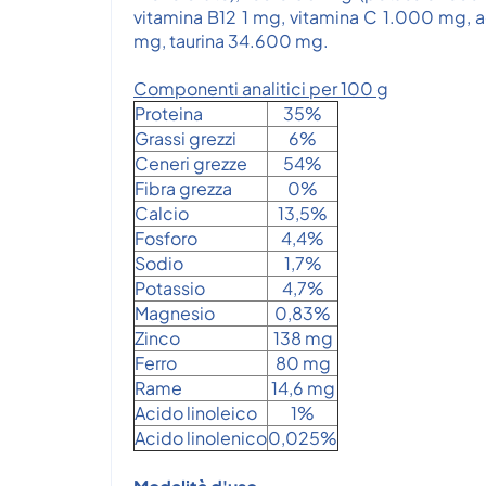
vitamina B12 1 mg, vitamina C 1.000 mg, a
mg, taurina 34.600 mg.
Componenti analitici per 100 g
Proteina
35%
Grassi grezzi
6%
Ceneri grezze
54%
Fibra grezza
0%
Calcio
13,5%
Fosforo
4,4%
Sodio
1,7%
Potassio
4,7%
Magnesio
0,83%
Zinco
138 mg
Ferro
80 mg
Rame
14,6 mg
Acido linoleico
1%
Acido linolenico
0,025%