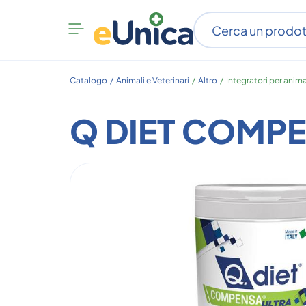
Apri
menu
categorie
Catalogo /
Animali e Veterinari
/
Altro
/
Integratori per anima
Q DIET COMPE