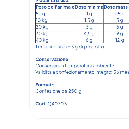
Modalità d'uso
Peso dell'animale
Dose minima
Dose mass
5 kg
1 g
1,5 g
10 kg
1,5 g
3 g
20 kg
3 g
6 g
30 kg
4,5 g
9 g
40 kg
6 g
12 g
1 misurino raso = 3 g di prodotto
Conservazione
Conservare a temperatura ambiente.
Validità a confezionamento integro: 36 mes
Formato
Confezione da 250 g
Cod.
Q40703