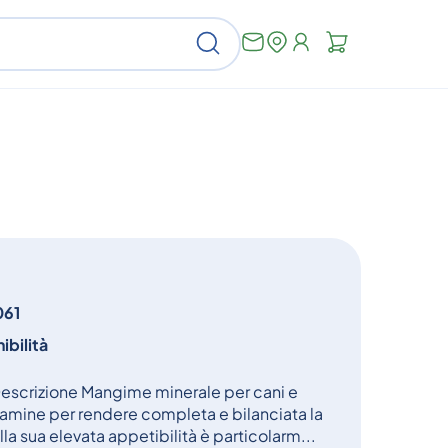
Non
Cerca
ci
sono
articoli
nel
carrello
061
ibilità
crizione Mangime minerale per cani e
itamine per rendere completa e bilanciata la
lla sua elevata appetibilità è particolarm...