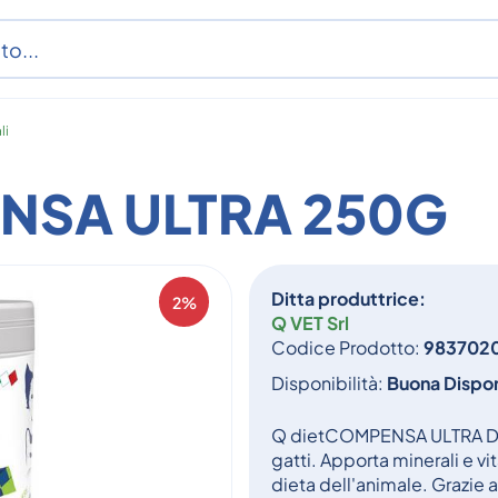
li
NSA ULTRA 250G
Ditta produttrice:
2%
Q VET Srl
Codice Prodotto:
983702
Disponibilità:
Buona Dispon
Q dietCOMPENSA ULTRA Des
gatti. Apporta minerali e v
dieta dell'animale. Grazie a