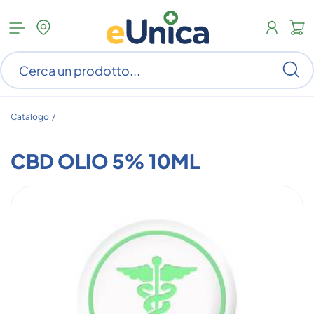
Apri
N
menu
c
categorie
s
Ce
ar
n
c
Catalogo /
CBD OLIO 5% 10ML