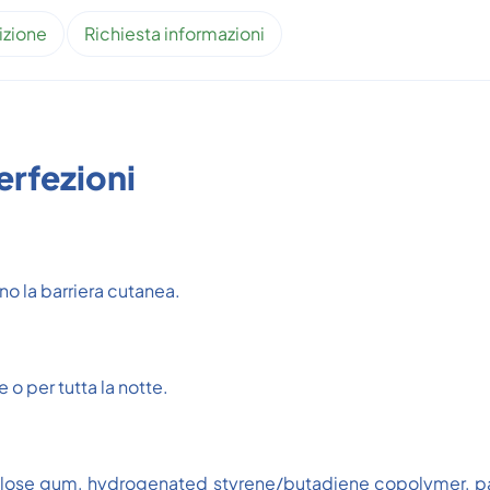
izione
Richiesta informazioni
erfezioni
no la barriera cutanea.
e o per tutta la notte.
lose gum, hydrogenated styrene/butadiene copolymer, par