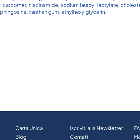
arbomer, niacinamide, sodium lauroyl lactylate, cholester
phingosine, xanthan gum, ethylhexylglycerin.
Carta Unica
Iscriviti alla Newsletter
F
Blog
Contatti
Mo