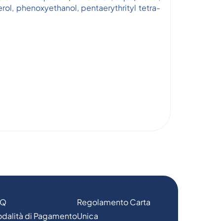
ol, phenoxyethanol, pentaerythrityl tetra-
AQ
Regolamento Carta
dalità di Pagamento
Unica