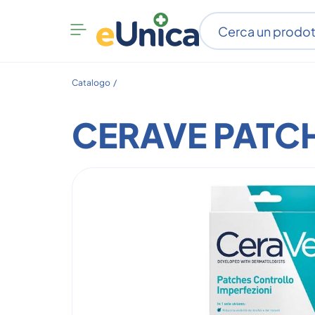
Apri
menu
categorie
Catalogo /
CERAVE PATC