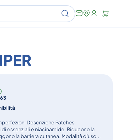
Non
Cerca
ci
sono
articoli
nel
carrello
MPER
)
563
ibilità
mperfezioni Descrizione Patches
idi essenziali e niacinamide. Riducono la
teggono la barriera cutanea. Modalità d'uso...