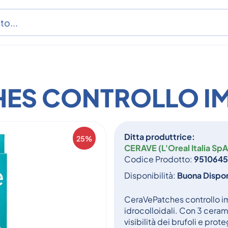
HES CONTROLLO I
Ditta produttrice:
25%
CERAVE (L'Oreal Italia SpA
Codice Prodotto:
951064
Disponibilità:
Buona Dispon
CeraVePatches controllo i
idrocolloidali. Con 3 ceram
visibilità dei brufoli e pro