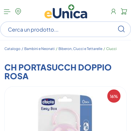
Apri
N
menu
c
categorie
s
Ce
ar
n
c
Catalogo /
Bambini e Neonati
/
Biberon, Ciucci e Tettarelle
/
Ciucci
CH PORTASUCCH DOPPIO
ROSA
16%