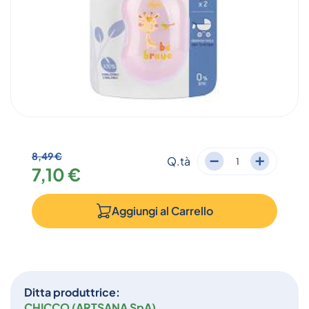
8,49 €
Q.tà
7,10 €
Aggiungi al
Carrello
Ditta produttrice:
CHICCO (ARTSANA SpA)