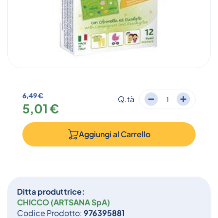
6,49 €
Q.tà
5,01 €
Aggiungi al
Carrello
Ditta produttrice:
CHICCO (ARTSANA SpA)
Codice Prodotto:
976395881