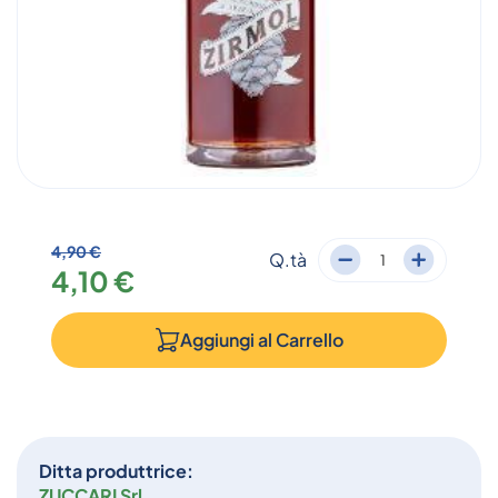
4,90 €
Q.tà
4,10 €
Aggiungi al
Carrello
Ditta produttrice:
ZUCCARI Srl