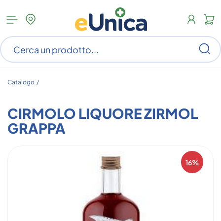
Apri
N
menu
c
categorie
s
Ce
ar
n
c
Catalogo /
CIRMOLO LIQUORE ZIRMOL
GRAPPA
16%