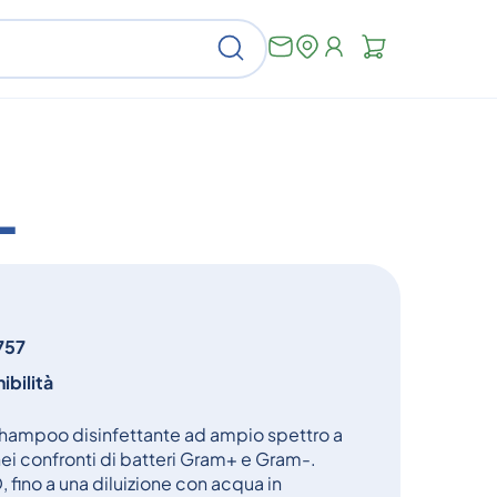
Non
Cerca
ci
sono
articoli
nel
carrello
L
757
ibilità
ampoo disinfettante ad ampio spettro a
 nei confronti di batteri Gram+ e Gram-.
o a una diluizione con acqua in