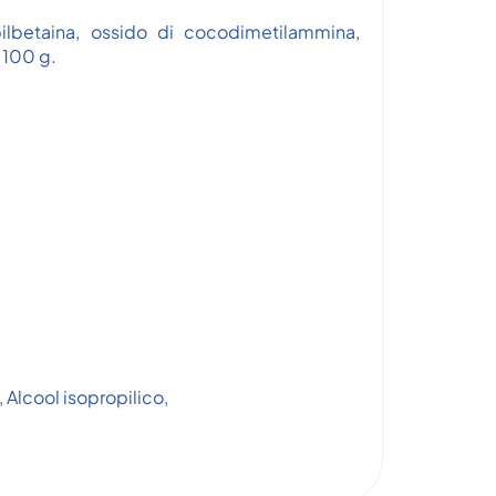
lbetaina, ossido di cocodimetilammina,
a 100 g.
 Alcool isopropilico,