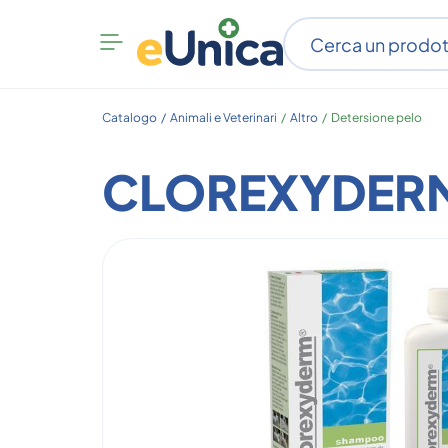
Apri
menu
categorie
Catalogo /
Animali e Veterinari
/
Altro
/
Detersione pelo
CLOREXYDER