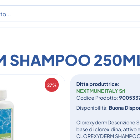
M SHAMPOO 250M
Ditta produttrice:
27%
NEXTMUNE ITALY Srl
Codice Prodotto:
900533
Disponibilità:
Buona Dispon
ClorexydermDescrizione Sh
base di clorexidina, attivo
CLOREXYDERM SHAMPOO, fin