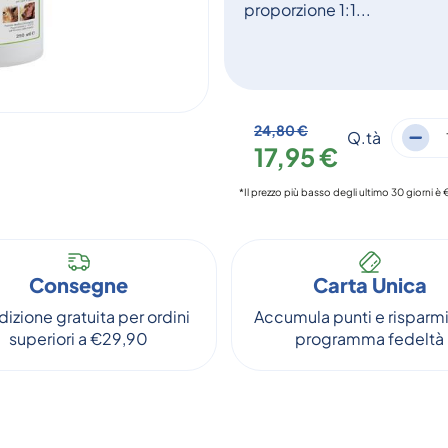
proporzione 1:1...
24,80 €
Q.tà
17,95 €
*Il prezzo più basso degli ultimo 30 giorni è 
Consegne
Carta Unica
izione gratuita per ordini
Accumula punti e risparmi
superiori a €29,90
programma fedeltà