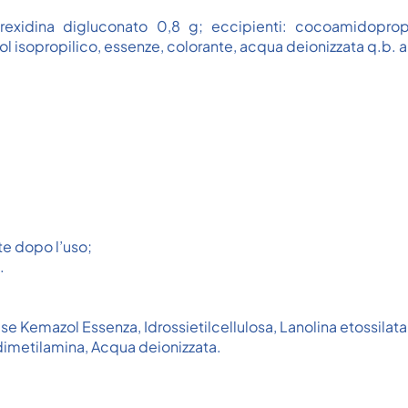
exidina digluconato 0,8 g; eccipienti: cocoamidopropi
cool isopropilico, essenze, colorante, acqua deionizzata q.b. 
te dopo l’uso;
.
e Kemazol Essenza, Idrossietilcellulosa, Lanolina etossilata,
metilamina, Acqua deionizzata.