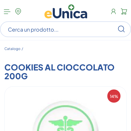
Apri
N
menu
c
categorie
s
Ce
ar
n
c
Catalogo /
COOKIES AL CIOCCOLATO
200G
14%