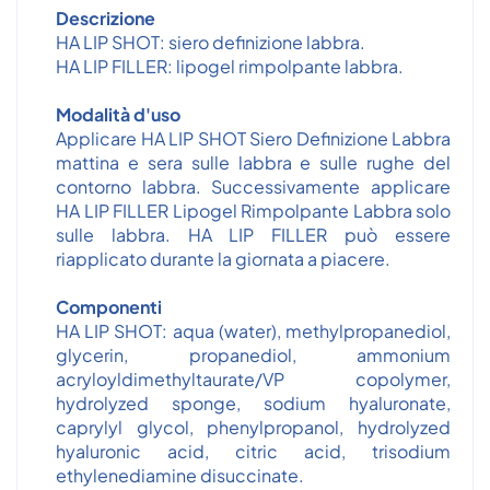
Descrizione
HA LIP SHOT: siero definizione labbra.
HA LIP FILLER: lipogel rimpolpante labbra.
Modalità d'uso
Applicare HA LIP SHOT Siero Definizione Labbra
mattina e sera sulle labbra e sulle rughe del
contorno labbra. Successivamente applicare
HA LIP FILLER Lipogel Rimpolpante Labbra solo
sulle labbra. HA LIP FILLER può essere
riapplicato durante la giornata a piacere.
Componenti
HA LIP SHOT: aqua (water), methylpropanediol,
glycerin, propanediol, ammonium
acryloyldimethyltaurate/VP copolymer,
hydrolyzed sponge, sodium hyaluronate,
caprylyl glycol, phenylpropanol, hydrolyzed
hyaluronic acid, citric acid, trisodium
ethylenediamine disuccinate.