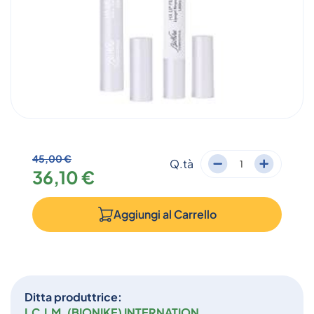
45,00 €
Q.tà
36,10 €
Aggiungi al
Carrello
Ditta produttrice:
I.C.I.M. (BIONIKE) INTERNATION