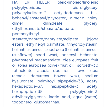
HA LIP FILLER: oleic/linoleic/linolenic
polyglycerides, bis-diglyceryl
polyacyladipate-2, octyldodecanol, bis-
behenyl/isostearyl/phytosteryl dimer dilinoleyl
dimer dilinoleate, glyceryl
ethylhexanoate/stearate/adipate,
pentaerythrityl
stearate/caprate/caprylate/adipate, jojoba
esters, ethylhexyl palmitate, trihydroxystearin,
helianthus annuus seed cera (helianthus annuus
(sunflower) seed wax), behenyl behenate,
phytosteryl macadamiate, olea europaea fruit
oil (olea europaea (olive) fruit oil), sorbeth-30
tetraoleate, acacia decurrens flower cera
(acacia decurrens flower wax), sodium
hyaluronate, palmitoyl tripeptide-38, acetyl
hexapeptide-37, hexapeptide-3, acetyl
hexapeptide-38, polyglycerin-3,
ethylhexylglycerin, lactic acid, aqua (water),
tocopherol, glucomannan.