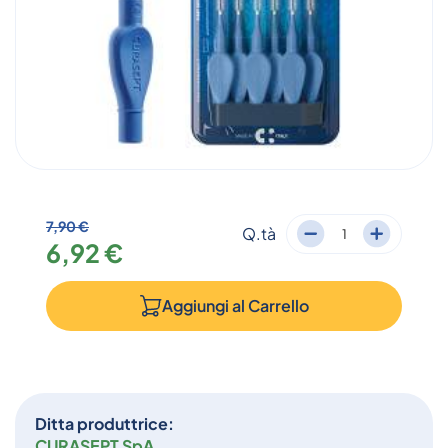
7,90 €
Q.tà
6,92 €
Aggiungi al
Carrello
Ditta produttrice:
CURASEPT SpA