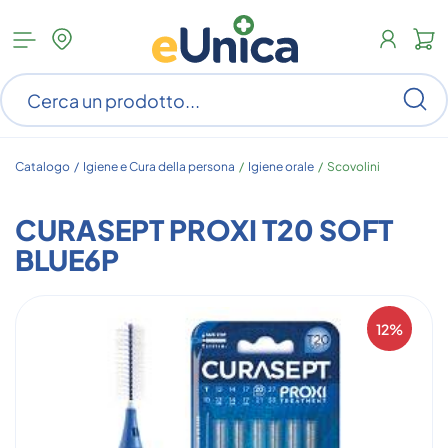
Apri
N
menu
c
categorie
s
Ce
ar
n
c
Catalogo /
Igiene e Cura della persona
/
Igiene orale
/
Scovolini
CURASEPT PROXI T20 SOFT
BLUE6P
12%