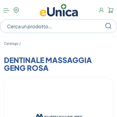
Apri
N
menu
c
categorie
s
Ce
ar
n
c
Catalogo /
DENTINALE MASSAGGIA
GENG ROSA