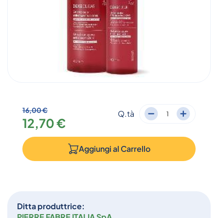
16,00 €
Q.tà
12,70 €
Aggiungi al
Carrello
Ditta produttrice:
PIERRE FABRE ITALIA SpA