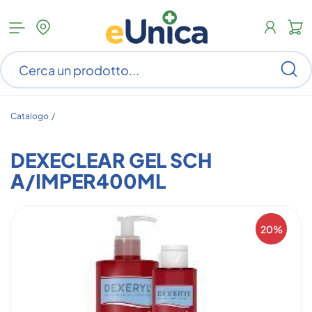
Apri
N
menu
c
categorie
s
Ce
ar
n
c
Catalogo /
DEXECLEAR GEL SCH
A/IMPER400ML
20%