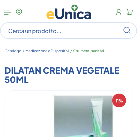
Apri
N
menu
c
categorie
s
Ce
ar
n
c
Catalogo /
Medicazione e Dispositivi
/
Strumenti sanitari
DILATAN CREMA VEGETALE
50ML
11%