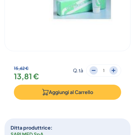
15,62 €
Q.tà
13,81 €
Aggiungi al
Carrello
Ditta produttrice:
SAPI MED SpA