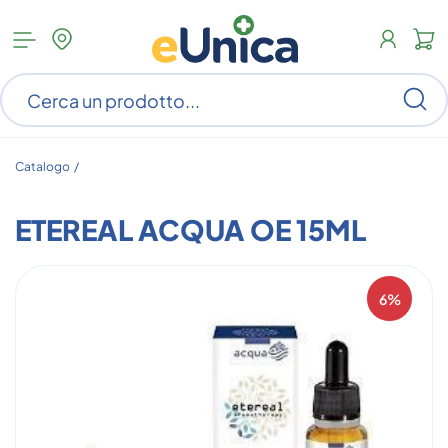
Apri
N
menu
c
categorie
s
Ce
ar
n
c
Catalogo /
ETEREAL ACQUA OE 15ML
6%