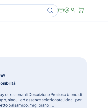
Non
Cerca
ci
sono
articoli
nel
carrello
969
onibilità
 oli essenziali Descrizione Prezioso blend di
mugo, niaouli ed essenze selezionate, ideali per
etto balsamico, migliorano l...