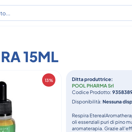
IRA 15ML
Ditta produttrice:
13%
POOL PHARMA Srl
Codice Prodotto:
935838
Disponibilità:
Nessuna disp
Respira EterealAromatherapy
oli essenziali puri di pino 
aromaterapia. Grazie all'eff