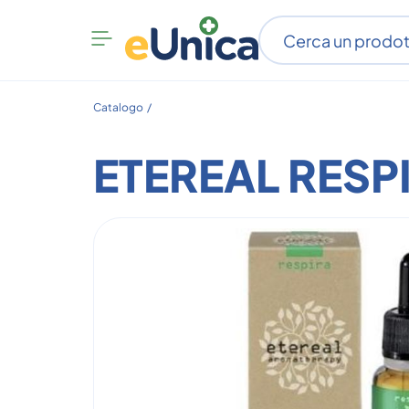
Apri
menu
categorie
Catalogo /
ETEREAL RESP