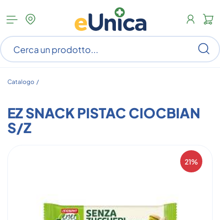
Apri
N
menu
c
categorie
s
Ce
ar
n
c
Catalogo /
EZ SNACK PISTAC CIOCBIAN
S/Z
21%