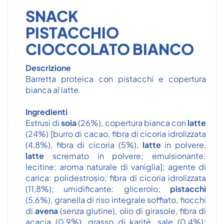
SNACK
PISTACCHIO
CIOCCOLATO BIANCO
Descrizione
Barretta proteica con pistacchi e copertura
bianca al latte.
Ingredienti
Estrusi di
soia
(26%), copertura bianca con
latte
(24%) [burro di cacao, fibra di cicoria idrolizzata
(4,8%), fibra di cicoria (5%),
latte
in polvere,
latte
scremato in polvere; emulsionante:
lecitine; aroma naturale di vaniglia]; agente di
carica: polidestrosio; fibra di cicoria idrolizzata
(11,8%); umidificante: glicerolo;
pistacchi
(5,6%), granella di riso integrale soffiato, fiocchi
di
avena
(senza glutine), olio di girasole, fibra di
acacia (0,9%), grasso di karitè, sale (0,4%);