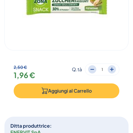
2,50 €
Q.tà
1,96 €
Aggiungi al
Carrello
Ditta produttrice:
ENERVIT SpA