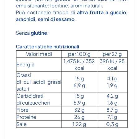
emulsionante: lecitine; aromi naturali.
Può contenere tracce di
altra frutta a guscio,
arachidi, semi di sesamo
.
Senza
glutine
.
Caratteristiche nutrizionali
Valori medi
per 100 g
per 27 g
1.475 kJ / 352
398 kJ / 95
Energia
kcal
kcal
Grassi
15 g
4,1 g
di cui acidi grassi
6,9 g
1,9 g
saturi
Carboidrati
15 g
4,2 g
di cui zuccheri
5,9 g
1,6 g
Fibre
32 g
8,7 g
Proteine
26 g
7,1 g
Sale
1,22 g
0,3 g