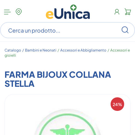
Apri
N
menu
c
categorie
s
Ce
ar
n
c
Catalogo /
Bambini e Neonati
/
Accessori e Abbigliamento
/
Accessori e
gioielli
FARMA BIJOUX COLLANA
STELLA
24%