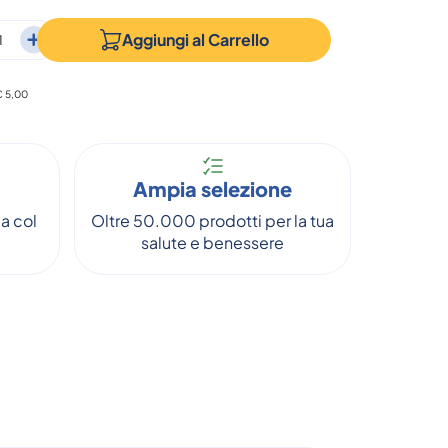
Aggiungi al
Carrello
 € 5,00
Ampia selezione
a col
Oltre 50.000 prodotti per la tua
salute e benessere