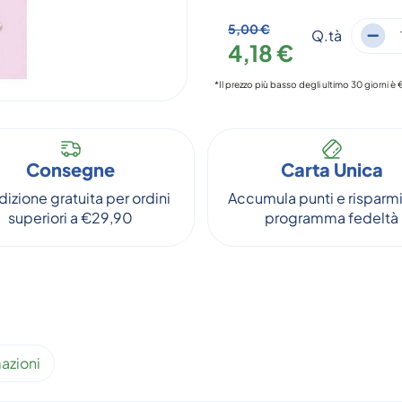
5,00 €
Q.tà
4,18 €
*Il prezzo più basso degli ultimo 30 giorni è
Consegne
Carta Unica
izione gratuita per ordini
Accumula punti e risparmi
superiori a €29,90
programma fedeltà
azioni