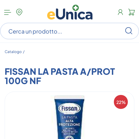
Apri
N
menu
c
categorie
s
Ce
ar
n
c
Catalogo /
FISSAN LA PASTA A/PROT
100G NF
22%