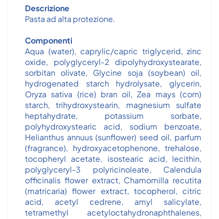
Descrizione
Pasta ad alta protezione.
Componenti
Aqua (water), caprylic/capric triglycerid, zinc
oxide, polyglyceryl-2 dipolyhydroxystearate,
sorbitan olivate, Glycine soja (soybean) oil,
hydrogenated starch hydrolysate, glycerin,
Oryza sativa (rice) bran oil, Zea mays (corn)
starch, trihydroxystearin, magnesium sulfate
heptahydrate, potassium sorbate,
polyhydroxystearic acid, sodium benzoate,
Helianthus annuus (sunflower) seed oil, parfum
(fragrance), hydroxyacetophenone, trehalose,
tocopheryl acetate, isostearic acid, lecithin,
polyglyceryl-3 polyricinoleate, Calendula
officinalis flower extract, Chamomilla recutita
(matricaria) flower extract, tocopherol, citric
acid, acetyl cedrene, amyl salicylate,
tetramethyl acetyloctahydronaphthalenes,