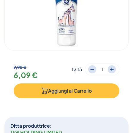
7,90 €
Q.tà
6,09 €
Aggiungi al
Carrello
Ditta produttrice:
TIGI HOLDING LIMITED