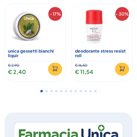
- 17%
- 30%
unica gessetti bianchi
deodorante stress resist
liquir
roll
€ 2,90
€ 16,50
€ 2,40
€ 11,54