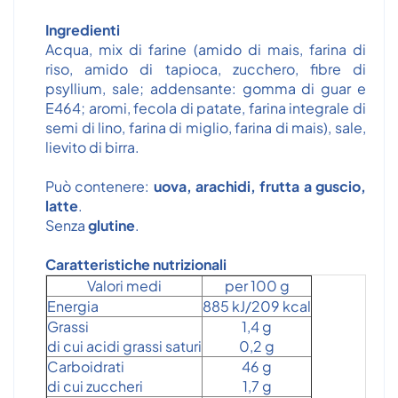
Ingredienti
Acqua, mix di farine (amido di mais, farina di
riso, amido di tapioca, zucchero, fibre di
psyllium, sale; addensante: gomma di guar e
E464; aromi, fecola di patate, farina integrale di
semi di lino, farina di miglio, farina di mais), sale,
lievito di birra.
Può contenere:
uova, arachidi, frutta a guscio,
latte
.
Senza
glutine
.
Caratteristiche nutrizionali
Valori medi
per 100 g
Energia
885 kJ/209 kcal
Grassi
1,4 g
di cui acidi grassi saturi
0,2 g
Carboidrati
46 g
di cui zuccheri
1,7 g