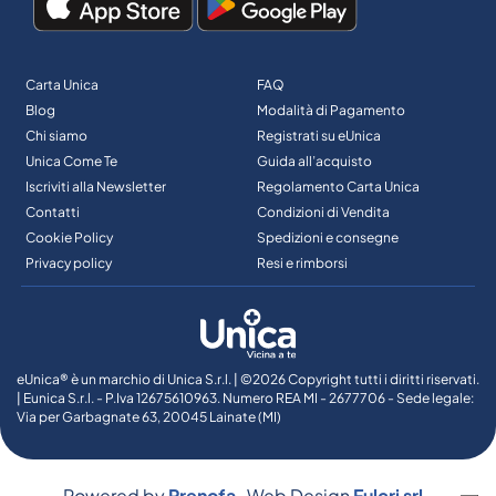
Carta Unica
FAQ
Blog
Modalità di Pagamento
Chi siamo
Registrati su eUnica
Unica Come Te
Guida all’acquisto
Iscriviti alla Newsletter
Regolamento Carta Unica
Contatti
Condizioni di Vendita
Cookie Policy
Spedizioni e consegne
Privacy policy
Resi e rimborsi
eUnica® è un marchio di Unica S.r.l. | ©2026 Copyright tutti i diritti riservati.
| Eunica S.r.l. - P.Iva 12675610963. Numero REA MI - 2677706 - Sede legale:
Via per Garbagnate 63, 20045 Lainate (MI)
Powered by
Prenofa
Web Design
Fulcri srl