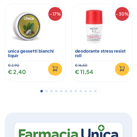
- 17%
- 30%
unica gessetti bianchi
deodorante stress resist
liquir
roll
€ 2,90
€ 16,50
€ 2,40
€ 11,54