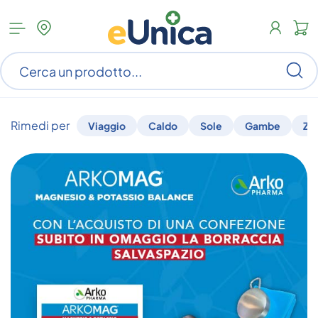
Apri
N
menu
c
categorie
s
Ce
ar
n
c
Rimedi per
Viaggio
Caldo
Sole
Gambe
Za