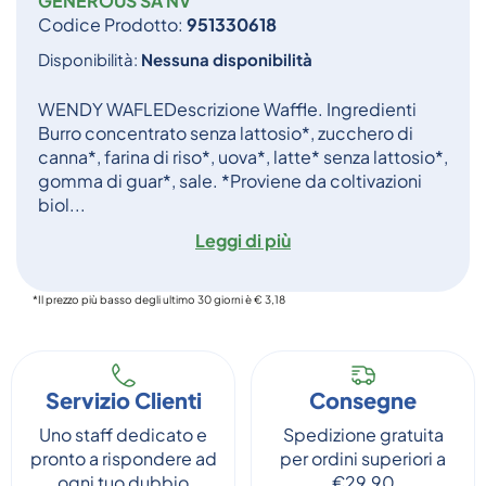
GENEROUS SA NV
Codice Prodotto:
951330618
Disponibilità:
Nessuna disponibilità
WENDY WAFLEDescrizione Waffle. Ingredienti
Burro concentrato senza lattosio*, zucchero di
canna*, farina di riso*, uova*, latte* senza lattosio*,
gomma di guar*, sale. *Proviene da coltivazioni
biol...
Leggi di più
*Il prezzo più basso degli ultimo 30 giorni è € 3,18
Servizio Clienti
Consegne
Uno staff dedicato e
Spedizione gratuita
pronto a rispondere ad
per ordini superiori a
ogni tuo dubbio
€29,90