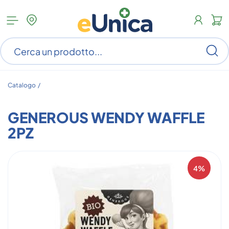
Apri
N
menu
c
categorie
s
Ce
ar
n
c
Catalogo /
GENEROUS WENDY WAFFLE
2PZ
4%