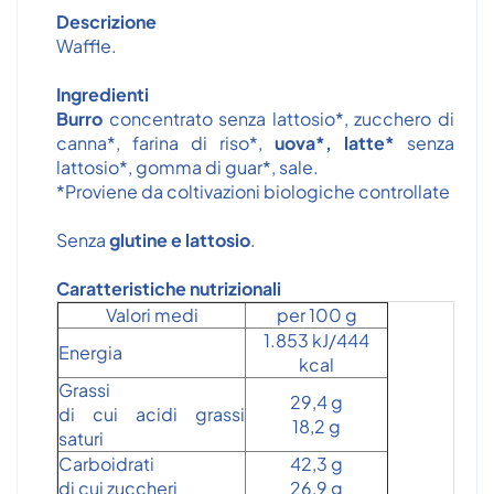
Descrizione
Waffle.
Ingredienti
Burro
concentrato senza lattosio*, zucchero di
canna*, farina di riso*,
uova*, latte*
senza
lattosio*, gomma di guar*, sale.
*Proviene da coltivazioni biologiche controllate
Senza
glutine e lattosio
.
Caratteristiche nutrizionali
Valori medi
per 100 g
1.853 kJ/444
Energia
kcal
Grassi
29,4 g
di cui acidi grassi
18,2 g
saturi
Carboidrati
42,3 g
di cui zuccheri
26,9 g