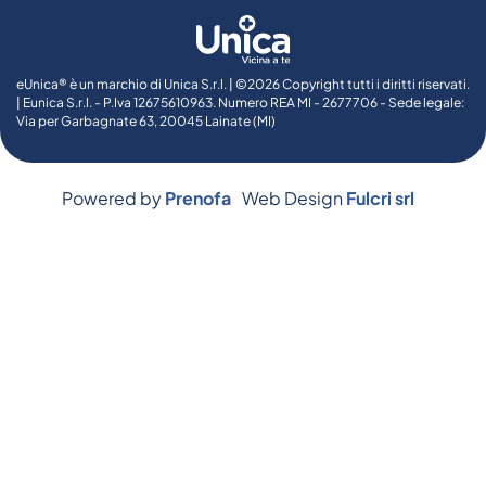
eUnica® è un marchio di Unica S.r.l. | ©2026 Copyright tutti i diritti riservati.
| Eunica S.r.l. - P.Iva 12675610963. Numero REA MI - 2677706 - Sede legale:
Via per Garbagnate 63, 20045 Lainate (MI)
Powered by
Prenofa
Web Design
Fulcri srl