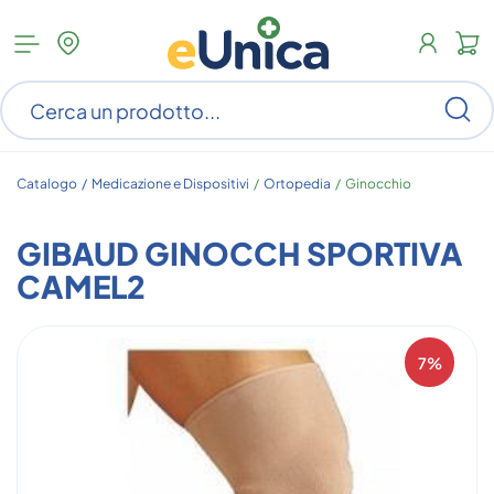
Apri
N
menu
c
categorie
s
Ce
ar
n
c
Catalogo /
Medicazione e Dispositivi
/
Ortopedia
/
Ginocchio
GIBAUD GINOCCH SPORTIVA
CAMEL2
7%