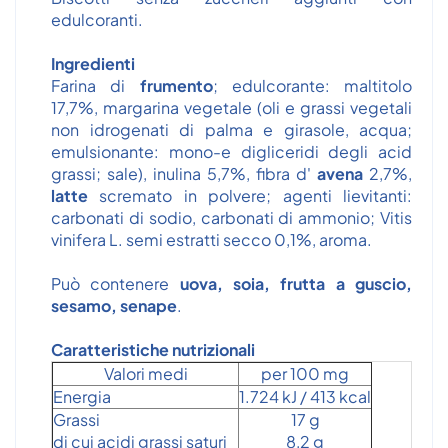
edulcoranti.
Ingredienti
Farina di
frumento
; edulcorante: maltitolo
17,7%, margarina vegetale (oli e grassi vegetali
non idrogenati di palma e girasole, acqua;
emulsionante: mono-e digliceridi degli acid
grassi; sale), inulina 5,7%, fibra d'
avena
2,7%,
latte
scremato in polvere; agenti lievitanti:
carbonati di sodio, carbonati di ammonio; Vitis
vinifera L. semi estratti secco 0,1%, aroma.
Può contenere
uova, soia, frutta a guscio,
sesamo, senape
.
Caratteristiche nutrizionali
Valori medi
per 100 mg
Energia
1.724 kJ / 413 kcal
Grassi
17 g
di cui acidi grassi saturi
8,2 g