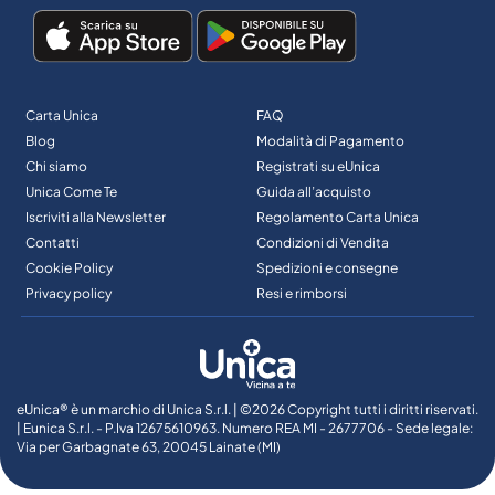
Carta Unica
FAQ
Blog
Modalità di Pagamento
Chi siamo
Registrati su eUnica
Unica Come Te
Guida all’acquisto
Iscriviti alla Newsletter
Regolamento Carta Unica
Contatti
Condizioni di Vendita
Cookie Policy
Spedizioni e consegne
Privacy policy
Resi e rimborsi
eUnica® è un marchio di Unica S.r.l. | ©2026 Copyright tutti i diritti riservati.
| Eunica S.r.l. - P.Iva 12675610963. Numero REA MI - 2677706 - Sede legale:
Via per Garbagnate 63, 20045 Lainate (MI)