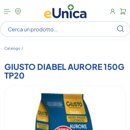
Apri
N
menu
c
categorie
s
Ce
ar
n
c
Catalogo /
GIUSTO DIABEL AURORE 150G
TP20