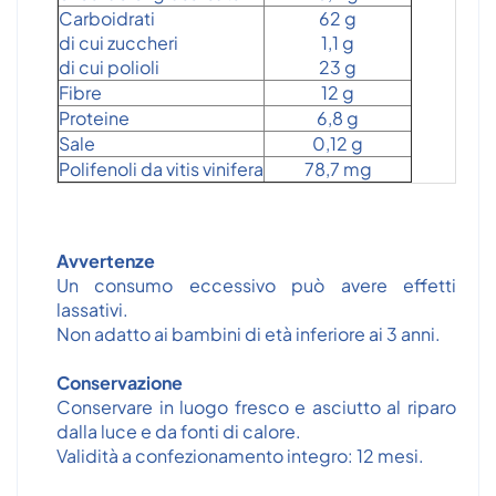
Carboidrati
62 g
di cui zuccheri
1,1 g
di cui polioli
23 g
Fibre
12 g
Proteine
6,8 g
Sale
0,12 g
Polifenoli da vitis vinifera
78,7 mg
Avvertenze
Un consumo eccessivo può avere effetti
lassativi.
Non adatto ai bambini di età inferiore ai 3 anni.
Conservazione
Conservare in luogo fresco e asciutto al riparo
dalla luce e da fonti di calore.
Validità a confezionamento integro: 12 mesi.