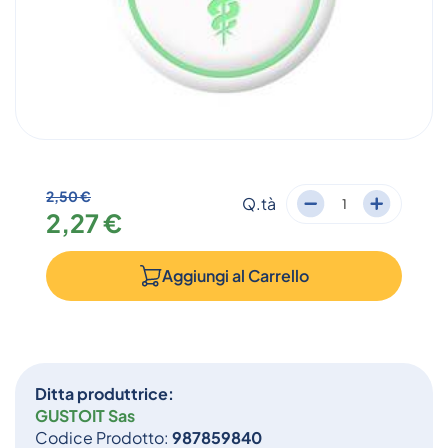
2,50 €
Q.tà
2,27 €
Aggiungi al
Carrello
Ditta produttrice:
GUSTOIT Sas
Codice Prodotto:
987859840