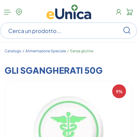
Apri
N
menu
c
categorie
s
Ce
ar
n
c
Catalogo /
Alimentazione Speciale
/
Senza glutine
GLI SGANGHERATI 50G
9%