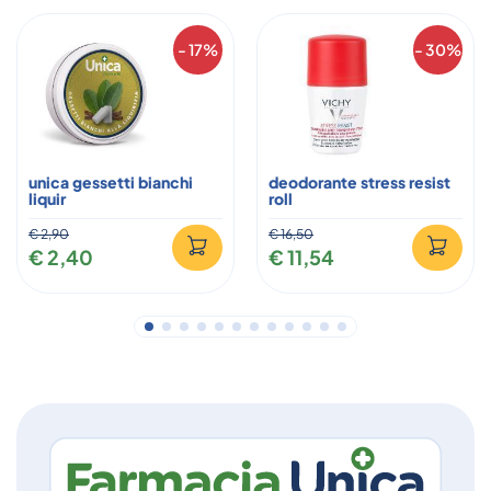
- 17%
- 30%
unica gessetti bianchi
deodorante stress resist
liquir
roll
€ 2,90
€ 16,50
€ 2,40
€ 11,54