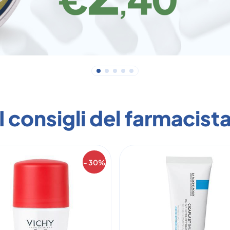
I consigli del farmacist
- 30%