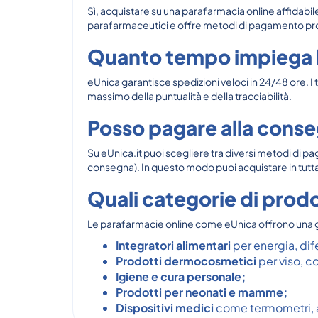
Sì, acquistare su una parafarmacia online affidabile
parafarmaceutici e offre metodi di pagamento protetti
Quanto tempo impiega l
eUnica garantisce spedizioni veloci in 24/48 ore. I
massimo della puntualità e della tracciabilità.
Posso pagare alla conse
Su eUnica.it puoi scegliere tra diversi metodi di
consegna). In questo modo puoi acquistare in tutta 
Quali categorie di prodo
Le parafarmacie online come eUnica offrono una 
Integratori alimentari
per energia, dif
Prodotti dermocosmetici
per viso, co
Igiene e cura personale;
Prodotti per neonati e mamme;
Dispositivi medici
come termometri, a