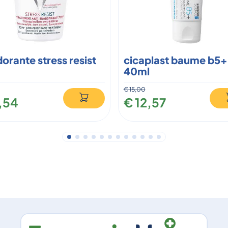
orante stress resist
cicaplast baume b5+
40ml
€ 15,00
1,54
€ 12,57