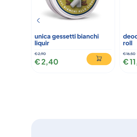
unica gessetti bianchi
deod
liquir
roll
€ 2,90
€ 16,50
€ 2,40
€ 1