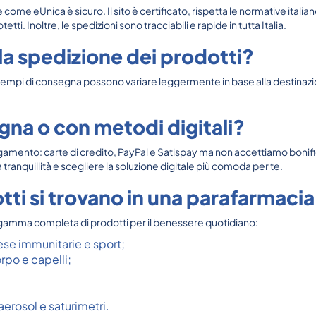
 come eUnica è sicuro. Il sito è certificato, rispetta le normative italia
. Inoltre, le spedizioni sono tracciabili e rapide in tutta Italia.
a spedizione dei prodotti?
 tempi di consegna possono variare leggermente in base alla destinazion
gna o con metodi digitali?
 pagamento: carte di credito, PayPal e Satispay ma non accettiamo bon
tranquillità e scegliere la soluzione digitale più comoda per te.
tti si trovano in una parafarmacia
gamma completa di prodotti per il benessere quotidiano:
ese immunitarie e sport;
rpo e capelli;
erosol e saturimetri.