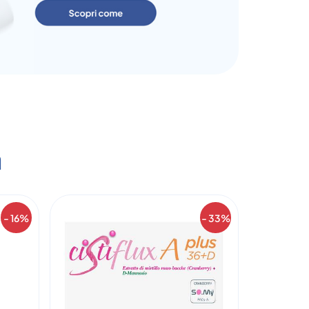
a
- 16%
- 33%