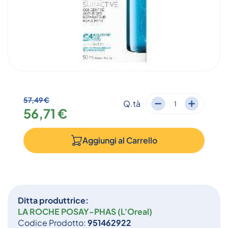
57,49 €
Q.tà
56,71 €
Aggiungi al
Carrello
Ditta produttrice:
LA ROCHE POSAY-PHAS (L'Oreal)
Codice Prodotto:
951462922