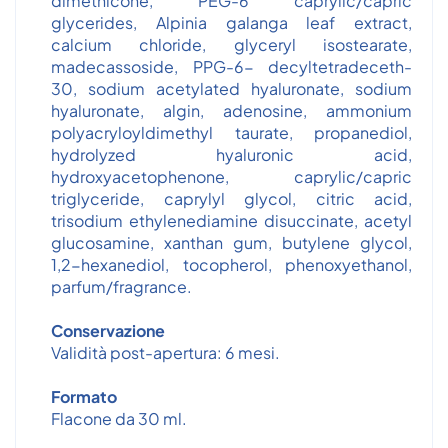
dimethicone, PEG-6 caprylic/capric
glycerides, Alpinia galanga leaf extract,
calcium chloride, glyceryl isostearate,
madecassoside, PPG-6- decyltetradeceth-
30, sodium acetylated hyaluronate, sodium
hyaluronate, algin, adenosine, ammonium
polyacryloyldimethyl taurate, propanediol,
hydrolyzed hyaluronic acid,
hydroxyacetophenone, caprylic/capric
triglyceride, caprylyl glycol, citric acid,
trisodium ethylenediamine disuccinate, acetyl
glucosamine, xanthan gum, butylene glycol,
1,2-hexanediol, tocopherol, phenoxyethanol,
parfum/fragrance.
Conservazione
Validità post-apertura: 6 mesi.
Formato
Flacone da 30 ml.