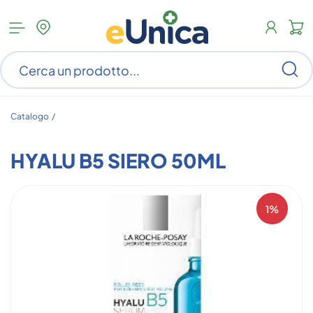
Apri
N
menu
c
categorie
s
Ce
ar
n
c
Catalogo /
HYALU B5 SIERO 50ML
1%