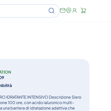
Non
Cerca
ci
sono
articoli
nel
carrello
S
NATION
09
ibilità
 IDRATANTE INTENSIVO Descrizione Siero
ione 100 ore, con acido ialuronico multi-
 una barriera di idratazione adattiva che