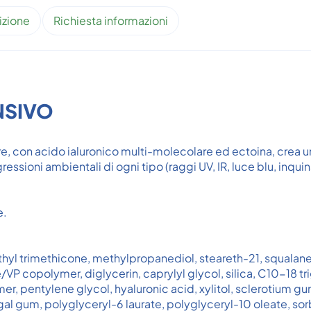
izione
Richiesta informazioni
NSIVO
re, con acido ialuronico multi-molecolare ed ectoina, crea u
gressioni ambientali di ogni tipo (raggi UV, IR, luce blu, inqu
e.
ethyl trimethicone, methylpropanediol, steareth-21, squalan
P copolymer, diglycerin, caprylyl glycol, silica, C10-18 tr
 pentylene glycol, hyaluronic acid, xylitol, sclerotium gum
gal gum, polyglyceryl-6 laurate, polyglyceryl-10 oleate, sor