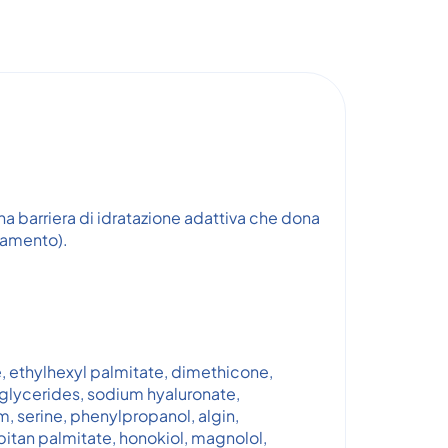
na barriera di idratazione adattiva che dona
inamento).
e, ethylhexyl palmitate, dimethicone,
iglycerides, sodium hyaluronate,
, serine, phenylpropanol, algin,
bitan palmitate, honokiol, magnolol,