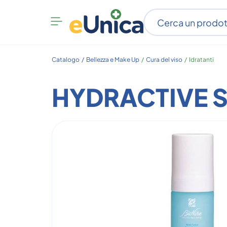
Apri
menu
categorie
Catalogo /
Bellezza e Make Up
/
Cura del viso
/
Idratanti
HYDRACTIVE S