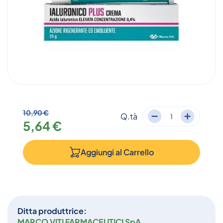
10,90 €
Q.tà
5,64 €
Aggiungi al
Carrello
Ditta produttrice:
MARCO VITI FARMACEUTICI SpA