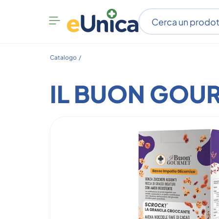
Apri
menu
categorie
Catalogo /
IL BUON GOU