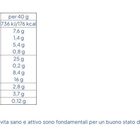
per 40 g
l
736 kJ/176 kcal
7,6 g
1,4 g
5,4 g
0,8 g
25 g
0,2 g
8,4 g
16 g
2,8 g
3,7 g
0,12 g
di vita sano e attivo sono fondamentali per un buono stato