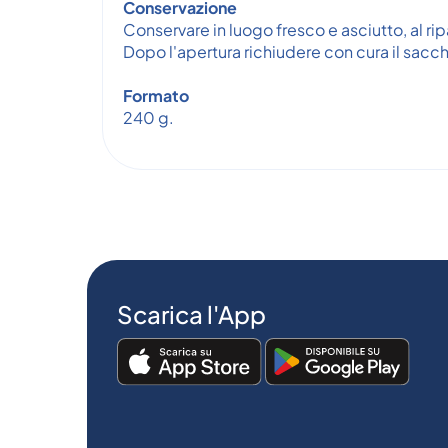
Conservazione
Conservare in luogo fresco e asciutto, al ripa
Dopo l'apertura richiudere con cura il sacc
Formato
240 g.
Scarica l'App