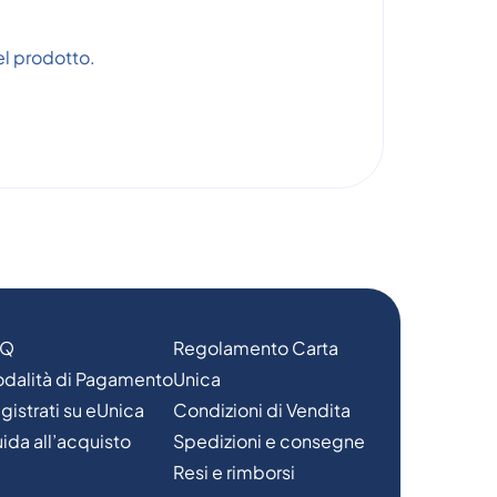
el prodotto.
AQ
Regolamento Carta
dalità di Pagamento
Unica
gistrati su eUnica
Condizioni di Vendita
ida all’acquisto
Spedizioni e consegne
Resi e rimborsi