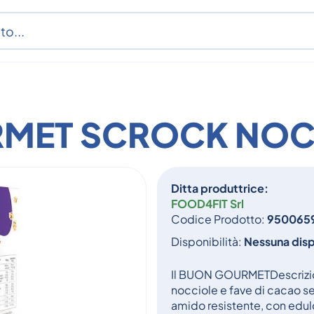
RMET SCROCK NO
Ditta produttrice:
FOOD4FIT Srl
Codice Prodotto:
950065
Disponibilità:
Nessuna disp
Il BUON GOURMETDescrizion
nocciole e fave di cacao se
amido resistente, con edulc