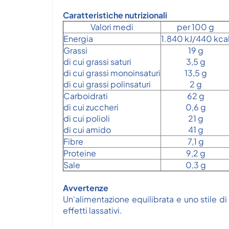
Caratteristiche nutrizionali
Valori medi
per 100 g
Energia
1.840 kJ/440 kca
Grassi
19 g
di cui grassi saturi
3,5 g
di cui grassi monoinsaturi
13,5 g
di cui grassi polinsaturi
2 g
Carboidrati
62 g
di cui zuccheri
0,6 g
di cui polioli
21 g
di cui amido
41 g
Fibre
7,1 g
Proteine
9,2 g
Sale
0,3 g
Avvertenze
Un'alimentazione equilibrata e uno stile 
effetti lassativi.