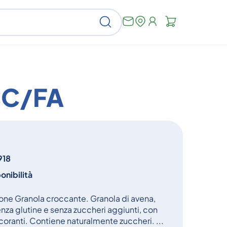
Non
Cerca
ci
sono
articoli
nel
carrello
CC/FA
918
onibilità
e Granola croccante. Granola di avena,
nza glutine e senza zuccheri aggiunti, con
oranti. Contiene naturalmente zuccheri. ...