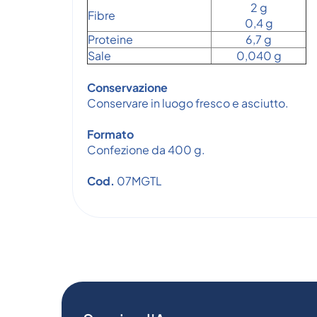
2 g
Fibre
0,4 g
Proteine
6,7 g
Sale
0,040 g
Conservazione
Conservare in luogo fresco e asciutto.
Formato
Confezione da 400 g.
Cod.
07MGTL