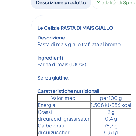
Descrizione prodotto
Modalità di Sped
Le Celizie PASTA DI MAIS GIALLO
Descrizione
Pasta di mais giallo trafilata al bronzo.
Ingredienti
Farina di mais (100%).
Senza
glutine
.
Caratteristiche nutrizionali
Valori medi
per 100 g
Energia
1.508 kJ/356 kcal
Grassi
2 g
di cui acidi grassi saturi
0,4 g
Carboidrati
76,7 g
di cui zuccheri
0,51 g