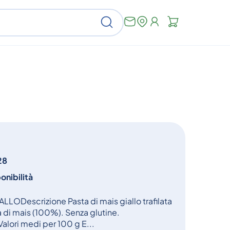
Non
Cerca
ci
sono
articoli
nel
carrello
28
onibilità
ALLODescrizione Pasta di mais giallo trafilata
a di mais (100%). Senza glutine.
 Valori medi per 100 g E...