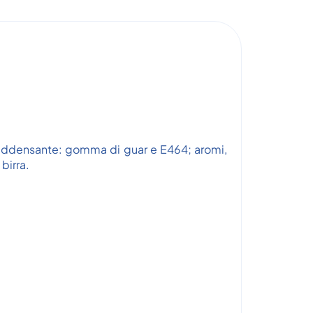
le; addensante: gomma di guar e E464; aromi,
 birra.