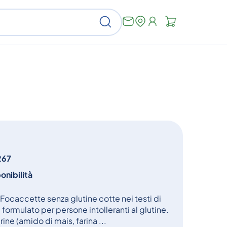
Non
Cerca
ci
sono
articoli
nel
carrello
267
onibilità
ocaccette senza glutine cotte nei testi di
formulato per persone intolleranti al glutine.
ine (amido di mais, farina ...