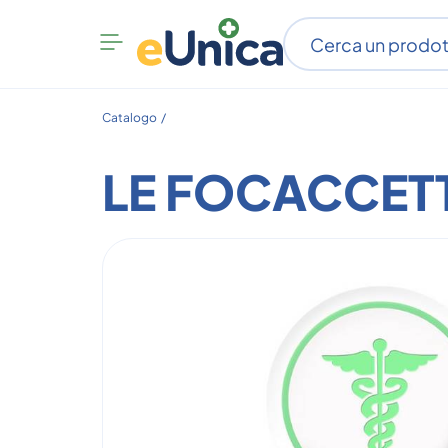
Apri
menu
categorie
Catalogo /
LE FOCACCETT