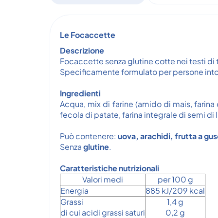
Le Focaccette
Descrizione
Focaccette senza glutine cotte nei testi di 
Specificamente formulato per persone intoll
Ingredienti
Acqua, mix di farine (amido di mais, farina
fecola di patate, farina integrale di semi di lin
Può contenere:
uova, arachidi, frutta a gus
Senza
glutine
.
Caratteristiche nutrizionali
Valori medi
per 100 g
Energia
885 kJ/209 kcal
Grassi
1,4 g
di cui acidi grassi saturi
0,2 g