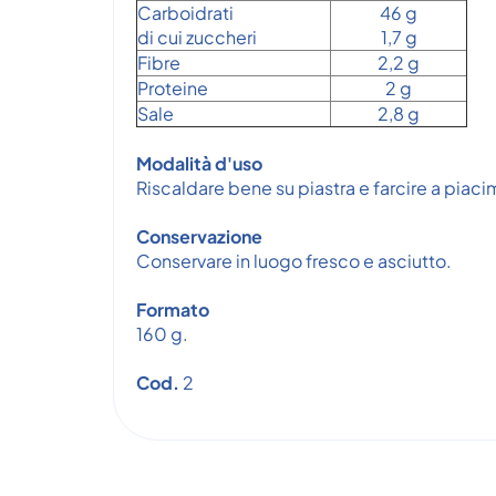
Carboidrati
46 g
di cui zuccheri
1,7 g
Fibre
2,2 g
Proteine
2 g
Sale
2,8 g
Modalità d'uso
Riscaldare bene su piastra e farcire a piac
Conservazione
Conservare in luogo fresco e asciutto.
Formato
160 g.
Cod.
2