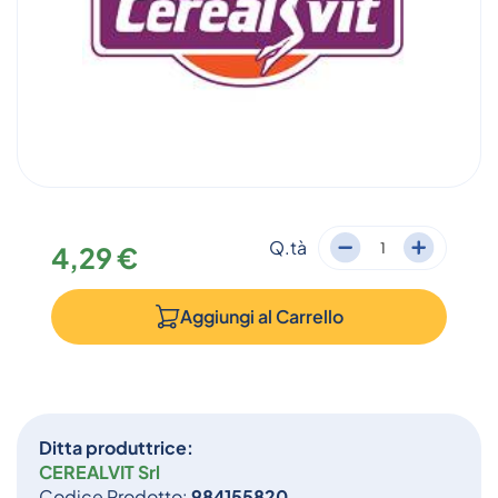
Q.tà
4,29 €
Aggiungi al
Carrello
Ditta produttrice:
CEREALVIT Srl
Codice Prodotto:
984155820