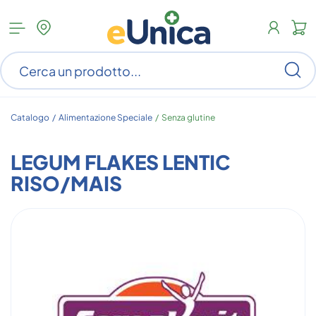
Apri
N
menu
c
categorie
s
Ce
ar
n
c
Catalogo /
Alimentazione Speciale
/
Senza glutine
LEGUM FLAKES LENTIC
RISO/MAIS