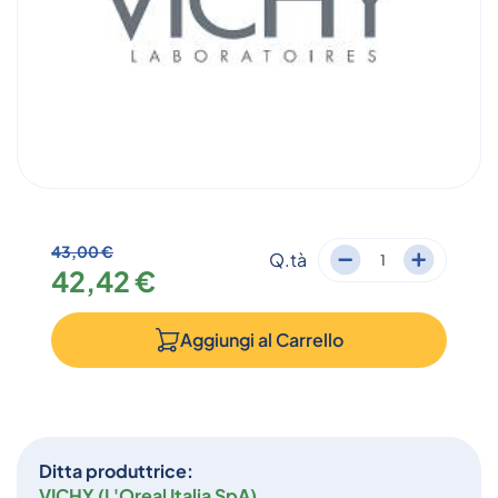
43,00 €
Q.tà
42,42 €
Aggiungi al
Carrello
Ditta produttrice:
VICHY (L'Oreal Italia SpA)