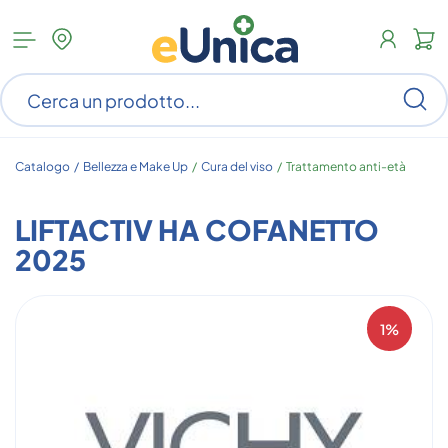
Apri
N
menu
c
categorie
s
Ce
ar
n
c
Catalogo /
Bellezza e Make Up
/
Cura del viso
/
Trattamento anti-età
LIFTACTIV HA COFANETTO
2025
1%