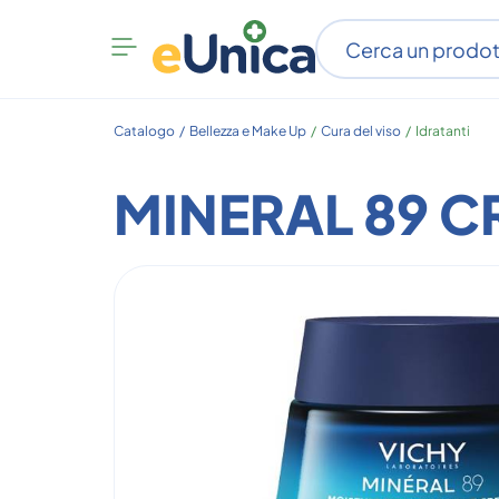
Apri
menu
categorie
Catalogo /
Bellezza e Make Up
/
Cura del viso
/
Idratanti
MINERAL 89 C