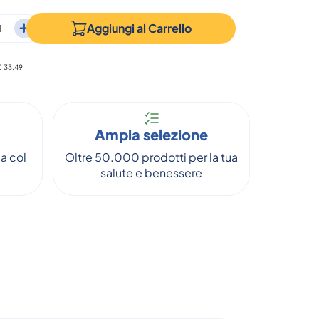
Aggiungi al
Carrello
 € 33,49
Ampia selezione
a col
Oltre 50.000 prodotti per la tua
salute e benessere