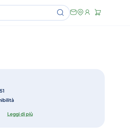
Non
Cerca
ci
sono
articoli
nel
carrello
51
ibilità
Leggi di più