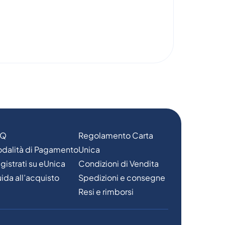
AQ
Regolamento Carta
dalità di Pagamento
Unica
gistrati su eUnica
Condizioni di Vendita
ida all’acquisto
Spedizioni e consegne
Resi e rimborsi