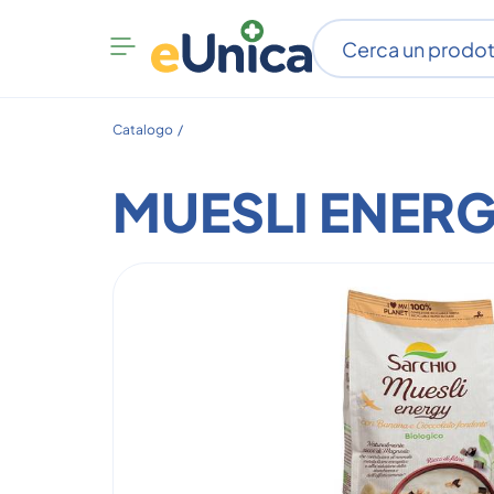
Apri
menu
categorie
Catalogo /
MUESLI ENER