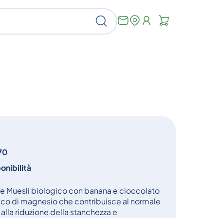
Non
Cerca
ci
sono
articoli
nel
carrello
70
onibilità
 Muesli biologico con banana e cioccolato
cco di magnesio che contribuisce al normale
lla riduzione della stanchezza e