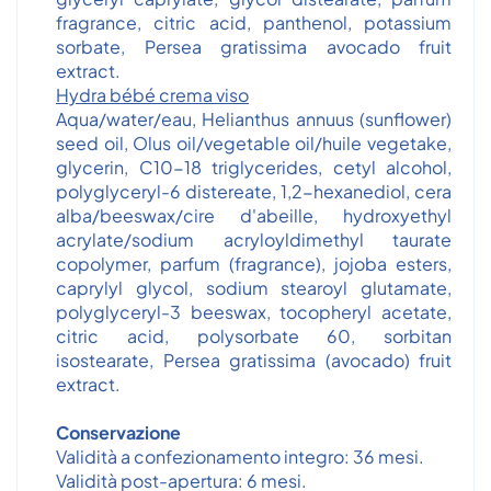
fragrance, citric acid, panthenol, potassium
sorbate, Persea gratissima avocado fruit
extract.
Hydra bébé crema viso
Aqua/water/eau, Helianthus annuus (sunflower)
seed oil, Olus oil/vegetable oil/huile vegetake,
glycerin, C10-18 triglycerides, cetyl alcohol,
polyglyceryl-6 distereate, 1,2-hexanediol, cera
alba/beeswax/cire d'abeille, hydroxyethyl
acrylate/sodium acryloyldimethyl taurate
copolymer, parfum (fragrance), jojoba esters,
caprylyl glycol, sodium stearoyl glutamate,
polyglyceryl-3 beeswax, tocopheryl acetate,
citric acid, polysorbate 60, sorbitan
isostearate, Persea gratissima (avocado) fruit
extract.
Conservazione
Validità a confezionamento integro: 36 mesi.
Validità post-apertura: 6 mesi.