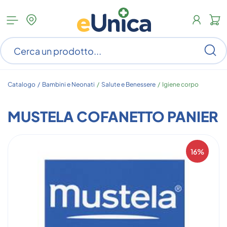
Apri
N
menu
c
categorie
s
Ce
ar
n
c
Catalogo /
Bambini e Neonati
/
Salute e Benessere
/
Igiene corpo
MUSTELA COFANETTO PANIER
16%