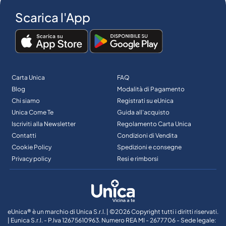
Scarica l'App
Carta Unica
FAQ
Blog
Modalità di Pagamento
Chi siamo
Registrati su eUnica
Unica Come Te
Guida all’acquisto
Iscriviti alla Newsletter
Regolamento Carta Unica
Contatti
Condizioni di Vendita
Cookie Policy
Spedizioni e consegne
Privacy policy
Resi e rimborsi
eUnica® è un marchio di Unica S.r.l. | ©2026 Copyright tutti i diritti riservati.
| Eunica S.r.l. - P.Iva 12675610963. Numero REA MI - 2677706 - Sede legale: