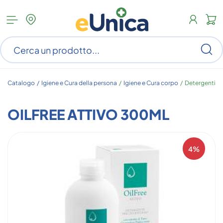
Apri
N
menu
c
categorie
s
Ce
ar
n
c
Catalogo /
Igiene e Cura della persona
/
Igiene e Cura corpo
/
Detergenti
OILFREE ATTIVO 300ML
4%