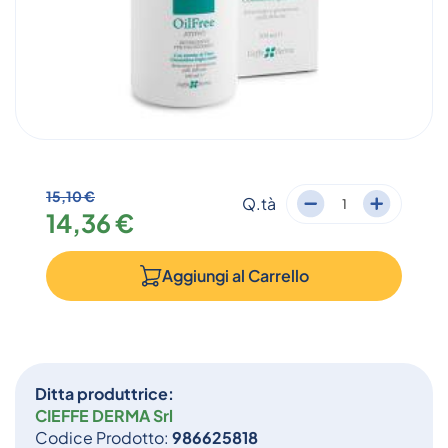
15,10 €
Q.tà
14,36 €
Aggiungi al
Carrello
Ditta produttrice:
CIEFFE DERMA Srl
Codice Prodotto:
986625818